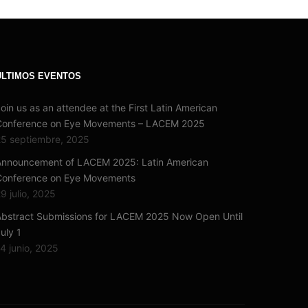
ÚLTIMOS EVENTOS
oin us as an attendee at the First Latin American
Conference on Eye Movements – LACEM 2025
5 septiembre, 2025
Announcement of LACEM 2025: Latin American
Conference on Eye Movements
9 julio, 2025
bstract Submissions for LACEM 2025 Now Open Until
uly 1
4 junio, 2025