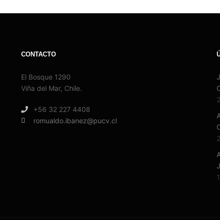
CONTACTO
El Bosque 1290
J
Viña del Mar, Chile.
2
+56 32 227 4408
romualdo.ibanez@pucv.cl
2
A
J
1