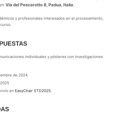
 en
Via del Pescarotto 8, Padua, Italia
.
adémicos y profesionales interesados en el procesamiento,
scurso.
PUESTAS
municaciones individuales y pósteres con investigaciones
iembre de 2024
 2025
envío en
EasyChair STD2025
.
DAS