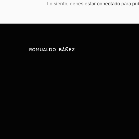
Lo siento, debes estar
conectado
para pub
ROMUALDO IBÁÑEZ