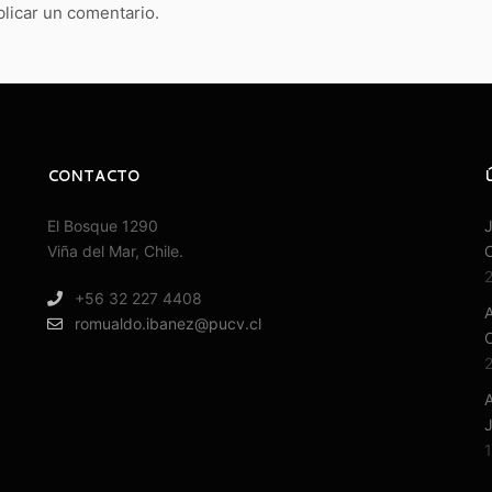
licar un comentario.
CONTACTO
El Bosque 1290
J
Viña del Mar, Chile.
2
+56 32 227 4408
romualdo.ibanez@pucv.cl
2
A
J
1