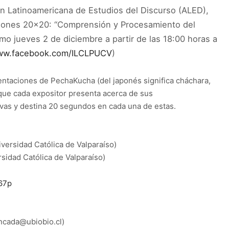
ón Latinoamericana de Estudios del Discurso (ALED),
usiones 20×20: “Comprensión y Procesamiento del
ximo jueves 2 de diciembre a partir de las 18:00 horas a
w.facebook.com/ILCLPUCV
)
ntaciones de PechaKucha (del japonés significa cháchara,
 que cada expositor presenta acerca de sus
ivas y destina 20 segundos en cada una de estas.
iversidad Católica de Valparaíso)
rsidad Católica de Valparaíso)
R67p
ncada@ubiobio.cl)