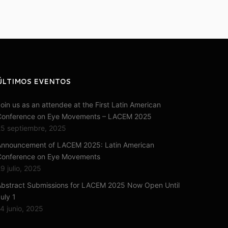
ÚLTIMOS EVENTOS
oin us as an attendee at the First Latin American
Conference on Eye Movements – LACEM 2025
5 septiembre, 2025
Announcement of LACEM 2025: Latin American
Conference on Eye Movements
9 julio, 2025
bstract Submissions for LACEM 2025 Now Open Until
uly 1
4 junio, 2025