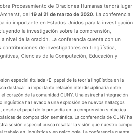
obre Procesamiento de Oraciones Humanas tendrá lugar
 Amherst, del
19 al 21 de marzo de 2020
. La conferencia
cio importante en Estados Unidos para la investigación
cluyendo la investigación sobre la comprensión,
 a nivel de la oración. La conferencia cuenta con un
es contribuciones de investigadores en Lingüística,
ognitivas, Ciencias de la Computación, Educación y
ón especial titulada «El papel de la teoría lingüística en la
sca destacar la importante relación interdisciplinaria entre
 en el corazón de la comunidad CUNY. Una estrecha integración
sicolinguística ha llevado a una explosión de nuevos hallazgos
 desde el papel de la prosodia en la comprensión sintáctica
s básicas de composición semántica. La conferencia de CUNY ha
stra sesión especial busca resaltar la visión que nuestro campo
 trabajo en lingüística y en psicología. La conferencia cuenta