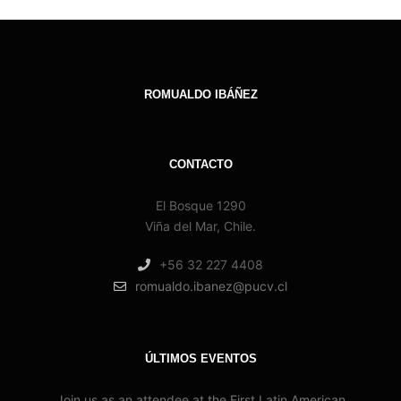
ROMUALDO IBÁÑEZ
CONTACTO
El Bosque 1290
Viña del Mar, Chile.
+56 32 227 4408
romualdo.ibanez@pucv.cl
ÚLTIMOS EVENTOS
Join us as an attendee at the First Latin American